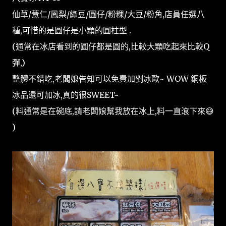
仙草/薏仁/鳳梨/綠豆/圓仔/粉粿/大豆/粉角,店員任選八
種,可惜的是圓仔是小顆的圓柱型 .
(通常在冰店看到的圓仔都是圓的,比較大顆吃起來比較Q
彈,)
整體不錯吃,老闆娘告知可以免費加剉冰歐~ WOW 銅板
冰品還可加冰,真的很SWEET~
(料通常是在碗底,請老闆娘幫我放在冰上,料一直滾下來😅
)