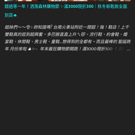
錯過等一年！洒落森林購物節 ✨滿3000現折300｜秋冬新靴款全面
到貨🔥
姐妹們～～🎅✨妳知道嗎? 台南火車站附近一間超！強！鞋店！上千
雙鞋真的逛到超興奮，多巴胺直直上升ㄟ😻，流行鞋、約會鞋、婚
宴鞋、休閒鞋、男士鞋、童鞋…想得到的全都有。而且最棒的 聖誕跨
年 月份來啦 🎄✨~ 年末最狂購物節開跑！滿3000現折300 ！ 同時
全館近40個國際、百貨專櫃品牌Fitflop/SKECHERS/ecco/New
Balanc/CAT/Flower MOUNTAINXES/MERRELL等， 秋冬新靴款全
到貨、人氣款補貨中 ！ 想換新鞋的快衝，錯過又要等一年～ 重要月
份想要拍照、聚會、跨年看煙火，怎麼能沒有一雙美鞋呢？快來跟
飛飛一起買鞋，把12月份聖誕節、跨年、新年的氛圍一次穿到位。