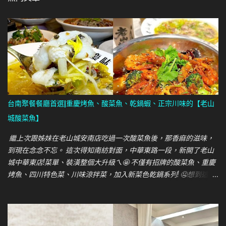
台南聚餐餐廳首選|重慶烤魚、酸菜魚、乾鍋蝦、正宗川味的【老山
城酸菜魚】
繼上次跟姊妹在老山城安南店吃過一次酸菜魚後，那香麻的滋味，
到現在念念不忘。 這次得知南紡對面，中華東路一段，新開了老山
城中華東店!菜單、裝潢整個大升級ㄟ🤩 不僅有招牌的酸菜魚、重慶
烤魚、四川特色菜、川味涼拌菜，加入新菜色乾鍋系列! 🤤想到這肚
子又餓起來了~