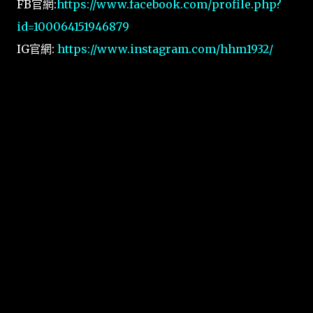
FB官網:
https://www.facebook.com/profile.php?
id=100064151946879
IG官網:
https://www.instagram.com/hhm1932/