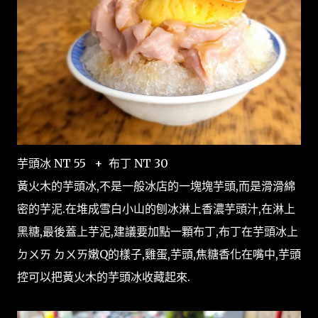
芋頭冰 NT 55 + 布丁 NT 30
黃火木的芋頭冰,不是一般冰店的一塊塊芋頭,而是滑滑綿
密的芋泥.在堆成雪白小山的刨冰淋上香濃芋頭汁,在淋上
黑糖,最後蓋上芋泥,建議要加點一顆布丁,布丁在芋頭冰上
ㄉㄨㄞ ㄉㄨㄞ嫩Q的樣子,雞蛋,芋頭,焦糖香化在嘴中,芋頭
控可以把黃火木的芋頭冰收藏起來.