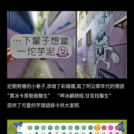
近期旁邊的小巷子,添增了彩繪牆,寫了阿公那年代的俚語
"賣冰卡厚勒做醫生" "呷冰顧肺經,甘苦找醫生"
提供了可愛的芋頭語錄卡供大家照.