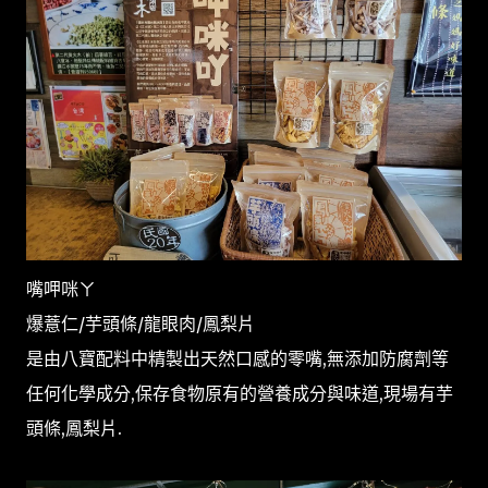
嘴呷咪ㄚ
爆薏仁/芋頭條/龍眼肉/鳳梨片
是由八寶配料中精製出天然口感的零嘴,無添加防腐劑等
任何化學成分,保存食物原有的營養成分與味道,現場有芋
頭條,鳳梨片.