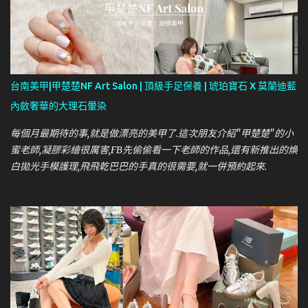
台南美甲|甲楚楚NF Art Salon | 頂級手足保養 | 琥珀寶石 X 莫蘭迪藍
內斂奢華的大理石暈染
每個月最期待的事,就是做漂亮的美甲了.這次朋友介紹"甲楚楚"的小
蜜老師,凝膠彩繪很厲害,FB先偷偷看一下老師的作品,還有新推出的煥
白拋光手模護理,飛飛乾巴巴的手真的很需要,就一併預約起來.