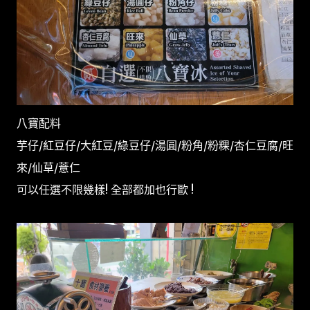
八寶配料
芋仔/紅豆仔/大紅豆/綠豆仔/湯圓/粉角/粉粿/杏仁豆腐/旺
來/仙草/薏仁
可以任選不限幾樣! 全部都加也行歐 !