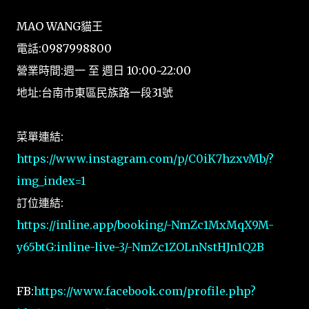
MAO WANG貓王
電話:0987998800
營業時間:週一 至 週日 10:00~22:00
地址:台南市東區民族路一段31號
菜單連結:
https://www.instagram.com/p/C0iK7hzxvMb/?
img_index=1
訂位連結:
https://inline.app/booking/-NmZc1MxMqX9M-
y65btG:inline-live-3/-NmZc1ZOLnNstHJn1Q2B
FB:
https://www.facebook.com/profile.php?