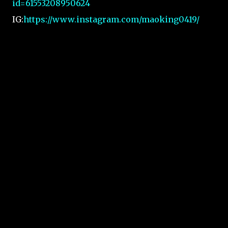
id=61553208950624
IG:
https://www.instagram.com/maoking0419/