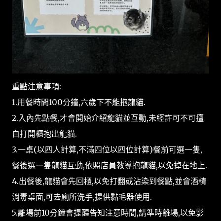
重點注意事項:
1.用餐時間100分鐘,六歲下不能抱龍貓.
2.入內先點餐,才會開始介紹龍貓並互動,未經許可不可擅
自打開櫃抱出龍貓.
3.一桌(以四人計算,不滿四位以四位計算)餐前可選一隻,
餐後選一隻龍貓互動,依照店員教導抱龍貓,以免掉在地上.
4.出餐後,龍貓會先回櫃,以免打翻或沾染到餐點,並會酒精
消毒桌面,可去廁所洗手,提供黏毛器使用.
5.離場前10分鐘會提醒告知注意時間,請準時離場,以免影