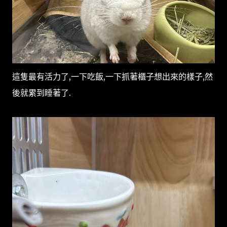
這隻最有活力了,一下吃飯,一下抓著櫃子想出來的樣子,然
後就累到睡著了.