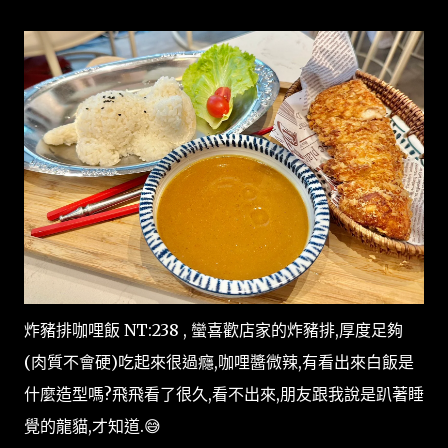
炸豬排咖哩飯 NT:238 , 蠻喜歡店家的炸豬排,厚度足夠
(肉質不會硬)吃起來很過癮,咖哩醬微辣,有看出來白飯是
什麼造型嗎?飛飛看了很久,看不出來,朋友跟我說是趴著睡
覺的龍貓,才知道.😅