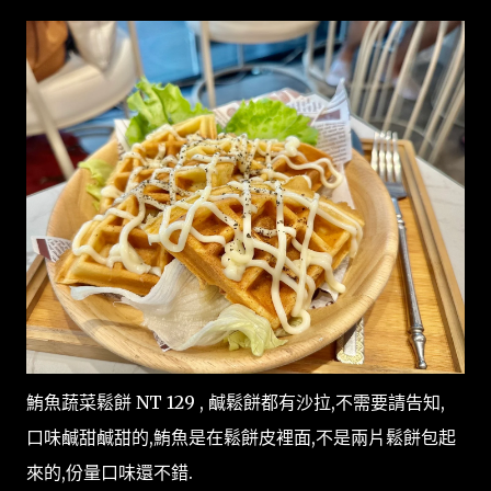
鮪魚蔬菜鬆餅 NT 129 , 鹹鬆餅都有沙拉,不需要請告知,
口味鹹甜鹹甜的,鮪魚是在鬆餅皮裡面,不是兩片鬆餅包起
來的,份量口味還不錯.