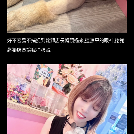
好不容易不捕捉到鬆獅店長轉頭過來,這無辜的眼神,謝謝
鬆獅店長讓我拍張照.