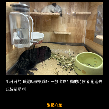
毛茸茸的,睡覺時候很乖巧,一放出來互動的時候,都亂跑去
玩躲貓貓呢!
餐點介紹