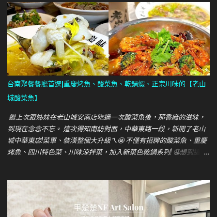
台南聚餐餐廳首選|重慶烤魚、酸菜魚、乾鍋蝦、正宗川味的【老山
城酸菜魚】
繼上次跟姊妹在老山城安南店吃過一次酸菜魚後，那香麻的滋味，
到現在念念不忘。 這次得知南紡對面，中華東路一段，新開了老山
城中華東店!菜單、裝潢整個大升級ㄟ🤩 不僅有招牌的酸菜魚、重慶
烤魚、四川特色菜、川味涼拌菜，加入新菜色乾鍋系列! 🤤想到這肚
子又餓起來了~