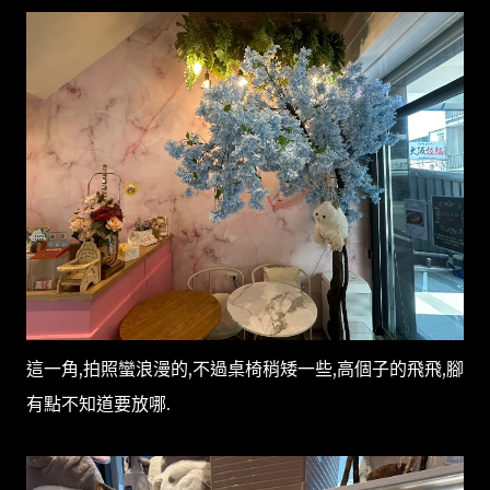
這一角,拍照蠻浪漫的,不過桌椅稍矮一些,高個子的飛飛,腳
有點不知道要放哪.