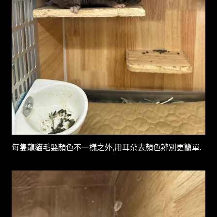
每隻龍貓毛髮顏色不一樣之外,用耳朵去顏色辨別更簡單.