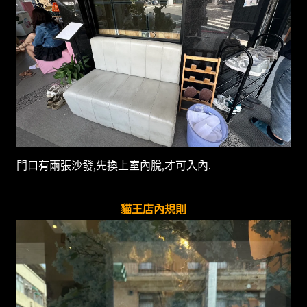
門口有兩張沙發,先換上室內脫,才可入內.
貓王店內規則