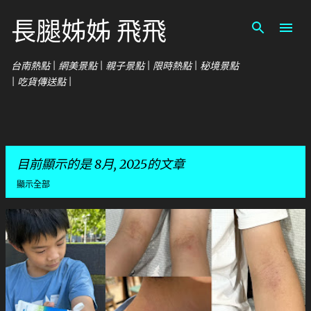
跳到主要內容
長腿姊姊 飛飛
台南熱點 | 網美景點 | 親子景點 | 限時熱點 | 秘境景點
| 吃貨傳送點 |
目前顯示的是 8月, 2025的文章
顯示全部
發
表
文
章